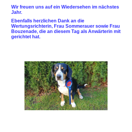
Wir freuen uns auf ein Wiedersehen im nächstes
Jahr.
Ebenfalls herzlichen Dank an die
Wertungsrichterin, Frau Sommerauer sowie Frau
Bouzenade, die an diesem Tag als Anwärterin mit
gerichtet hat.